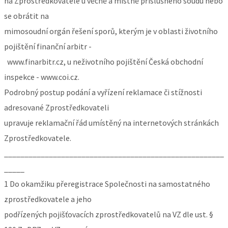
na Zprostředkovatele u věcně a místně příslušného soudu nebo
se obrátit na
mimosoudní orgán řešení sporů, kterým je v oblasti životního
pojištění finanční arbitr -
www.finarbitr.cz, u neživotního pojištění Česká obchodní
inspekce - www.coi.cz.
Podrobný postup podání a vyřízení reklamace či stížnosti
adresované Zprostředkovateli
upravuje reklamační řád umístěný na internetových stránkách
Zprostředkovatele.
_______________________________________________________
_____
1 Do okamžiku přeregistrace Společnosti na samostatného
zprostředkovatele a jeho
podřízených pojišťovacích zprostředkovatelů na VZ dle ust. §