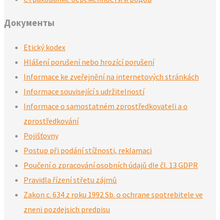
Документы
Etický kodex
Hlášení porušení nebo hrozící porušení
Informace ke zveřejnění na internetových stránkách
Informace související s udržitelností
Informace o samostatném zprostředkovateli a o
zprostředkování
Pojišťovny
Postup při podání stížnosti, reklamaci
Poučení o zpracování osobních údajů dle čl. 13 GDPR
Pravidla řízení střetu zájmů
Zakon c. 634 z roku 1992 Sb. o ochrane spotrebitele ve
zneni pozdejsich predpisu